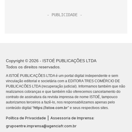
Copyright © 2026 - ISTOÉ PUBLICAÇÕES LTDA
Todos os direitos reservados.
A ISTOÉ PUBLICAÇÕES LTDA é um portal digital independente e sem
vinculação editorial e societária com a EDITORA TRES COMÉRCIO DE
PUBLICACÕES LTDA (recuperação judicial). Informamos também que não
realizamos cobranças e que também não oferecemos cancelamento do
contrato de assinatura da revista impressa de nome ISTOÉ, tampouco
autorizamos terceiros a fazê-lo, nos responsabilizamos apenas pelo
https://istoe.com.br
conteúdo digital “
” e seus respectivos sites.
|
Política de Privacidade
Assessoria de Imprensa:
grupoentre.imprensa@agenciafr.com.br