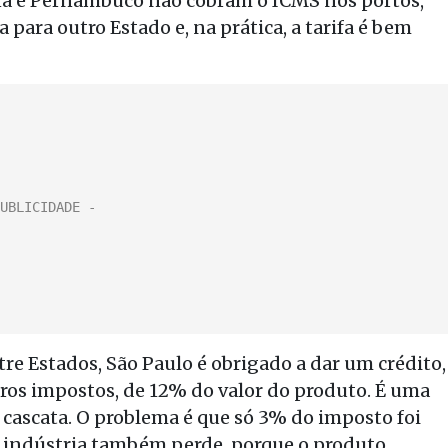
rina e Pernambuco não cobram o ICMS nos portos,
 para outro Estado e, na prática, a tarifa é bem
e Estados, São Paulo é obrigado a dar um crédito,
os impostos, de 12% do valor do produto. É uma
cascata. O problema é que só 3% do imposto foi
 A indústria também perde, porque o produto