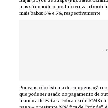
Itajaí (SC) ou de Suape (PE). Santa Cata
mas só quando o produto cruza a fronteira
mais baixa: 3% e 5%, respectivamente.
Por causa do sistema de compensação entr
que pode ser usado no pagamento de outr
maneira de evitar a cobrança do ICMS em 
pago – o restante (9%) fica de “brinde”.