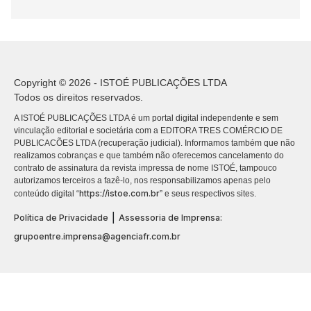
Copyright © 2026 - ISTOÉ PUBLICAÇÕES LTDA
Todos os direitos reservados.
A ISTOÉ PUBLICAÇÕES LTDA é um portal digital independente e sem
vinculação editorial e societária com a EDITORA TRES COMÉRCIO DE
PUBLICACÕES LTDA (recuperação judicial). Informamos também que não
realizamos cobranças e que também não oferecemos cancelamento do
contrato de assinatura da revista impressa de nome ISTOÉ, tampouco
autorizamos terceiros a fazê-lo, nos responsabilizamos apenas pelo
https://istoe.com.br
conteúdo digital “
” e seus respectivos sites.
|
Política de Privacidade
Assessoria de Imprensa:
grupoentre.imprensa@agenciafr.com.br