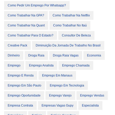
Como Pedir Um Emprego Por Whatsapp?
Como Trabalhar Na GPA?
Como Trabalhar Na Netflix
Como Trabalhar Na Quant
Como Trabalhar No Itaú
Como Trabalhar Para O Estado?
Consultor De Beleza
Creative Pack
Diminuição Da Jornada De Trabalho No Brasil
Dinheiro
Droga Raia
Droga Raia Vagas
Economia
Emprego
Emprego Analista
Emprego Chamada
Emprego E Renda
Emprego Em Manaus
Emprego Em São Paulo
Emprego Em Tecnologia
Emprego Oportunidade
Emprego Varejo
Emprego Vendas
Empresa Contrata
Empresas Vagas Gupy
Especialista