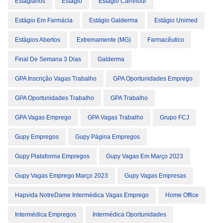
Estagiários
Estágio
Estágio Carrefour
Estágio Em Farmácia
Estágio Galderma
Estágio Unimed
Estágios Abertos
Extremamente (MG)
Farmacêutico
Final De Semana 3 Dias
Galderma
GPA Inscrição Vagas Trabalho
GPA Oportunidades Emprego
GPA Oportunidades Trabalho
GPA Trabalho
GPA Vagas Emprego
GPA Vagas Trabalho
Grupo FCJ
Gupy Empregos
Gupy Página Empregos
Gupy Plataforma Empregos
Gupy Vagas Em Março 2023
Gupy Vagas Emprego Março 2023
Gupy Vagas Empresas
Hapvida NotreDame Intermédica Vagas Emprego
Home Office
Intermédica Empregos
Intermédica Oportunidades