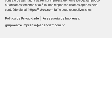
contrato de assinatura da revista impressa de nome ISTOÉ, tampouco
autorizamos terceiros a fazê-lo, nos responsabilizamos apenas pelo
https://istoe.com.br
conteúdo digital “
” e seus respectivos sites.
|
Política de Privacidade
Assessoria de Imprensa:
grupoentre.imprensa@agenciafr.com.br