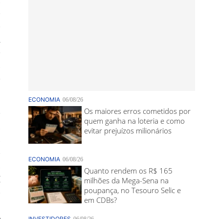
o
o
i
e
s
e
e
.
s
o
s
H
o
,
e