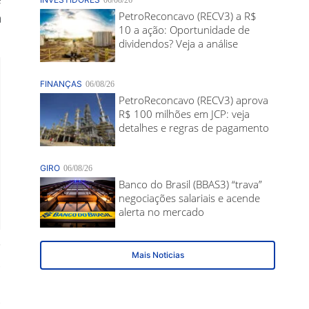
a
e
.
0
s