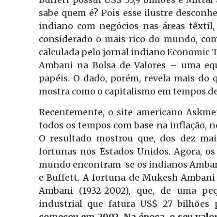
sabe quem é? Pois esse ilustre desconh
indiano com negócios nas áreas têxtil, 
considerado o mais rico do mundo, com
calculada pelo jornal indiano Economic 
Ambani na Bolsa de Valores – uma equ
papéis. O dado, porém, revela mais do q
mostra como o capitalismo em tempos de
Recentemente, o site americano Askme
todos os tempos com base na inflação, n
O resultado mostrou que, dos dez mai
fortunas nos Estados Unidos. Agora, os
mundo encontram-se os indianos Ambani 
e Buffett. A fortuna de Mukesh Ambani
Ambani (1932-2002), que, de uma peq
industrial que fatura US$ 27 bilhões
começou em 2002. Na época, o seu valor