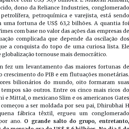
ecido, dono da Reliance Industries, conglomerad
petrolífera, petroquímica e varejista, está send
 uma fortuna de US$ 63,2 bilhões. A quantia fo
Times com base no valor das ações das empresas d
ação complicada que depende da oscilação do
ue a conquista do topo de uma curiosa lista. El
 globalização tornouse mais democrático.
n fez um levantamento das maiores fortunas d
o crescimento do PIB e em flutuações monetárias
ores bilionários do mundo, oito formaram sua
 tempos são outros. Entre os cinco mais ricos d
e Mittal, o mexicano Slim e os americanos Gate
 começou a ser moldada por seu pai, Dhirubhai 
uena fábrica têxtil, ergueu um conglomerad
 por ano.
O grande salto do grupo, entretanto
 de mercado era de US$ 8,6 bilhões. No dia 5 d