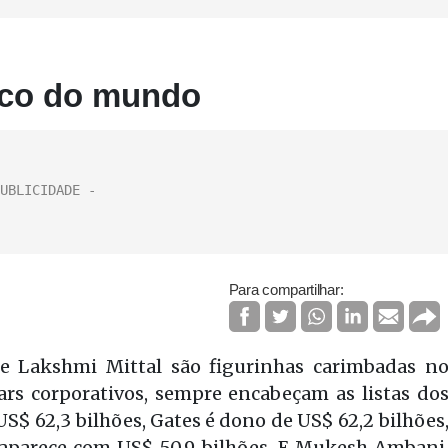
ico do mundo
Para compartilhar:
t e Lakshmi Mittal são figurinhas carimbadas n
rs corporativos, sempre encabeçam as listas do
S$ 62,3 bilhões, Gates é dono de US$ 62,2 bilhões
l aparece com US$ 50,9 bilhões. E Mukesh Ambani