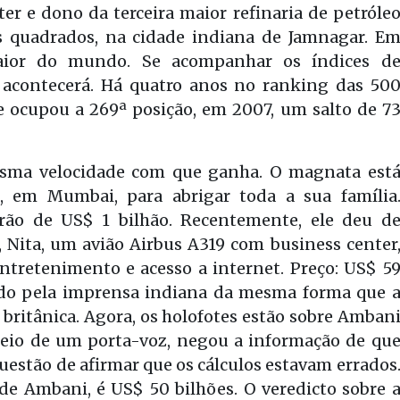
r e dono da terceira maior refinaria de petróle
 quadrados, na cidade indiana de Jamnagar. E
aior do mundo. Se acompanhar os índices d
o acontecerá. Há quatro anos no ranking das 50
e ocupou a 269ª posição, em 2007, um salto de 7
esma velocidade com que ganha. O magnata est
 em Mumbai, para abrigar toda a sua família
rão de US$ 1 bilhão. Recentemente, ele deu d
, Nita, um avião Airbus A319 com business center
 entretenimento e acesso a internet. Preço: US$ 5
ido pela imprensa indiana da mesma forma que 
l britânica. Agora, os holofotes estão sobre Amban
 meio de um porta-voz, negou a informação de qu
estão de afirmar que os cálculos estavam errados
 de Ambani, é US$ 50 bilhões. O veredicto sobre 