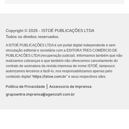
Copyright © 2026 - ISTOÉ PUBLICAÇÕES LTDA
Todos os direitos reservados.
A ISTOÉ PUBLICAÇÕES LTDA é um portal digital independente e sem
vinculação editorial e societária com a EDITORA TRES COMÉRCIO DE
PUBLICACÕES LTDA (recuperação judicial). Informamos também que não
realizamos cobranças e que também não oferecemos cancelamento do
contrato de assinatura da revista impressa de nome ISTOÉ, tampouco
autorizamos terceiros a fazê-lo, nos responsabilizamos apenas pelo
https://istoe.com.br
conteúdo digital “
” e seus respectivos sites.
|
Política de Privacidade
Assessoria de Imprensa:
grupoentre.imprensa@agenciafr.com.br