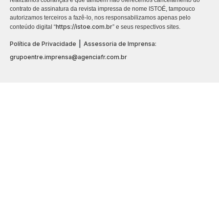
realizamos cobranças e que também não oferecemos cancelamento do
contrato de assinatura da revista impressa de nome ISTOÉ, tampouco
autorizamos terceiros a fazê-lo, nos responsabilizamos apenas pelo
https://istoe.com.br
conteúdo digital “
” e seus respectivos sites.
|
Política de Privacidade
Assessoria de Imprensa:
grupoentre.imprensa@agenciafr.com.br