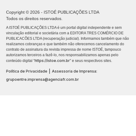
Copyright © 2026 - ISTOÉ PUBLICAÇÕES LTDA
Todos os direitos reservados.
A ISTOÉ PUBLICAÇÕES LTDA é um portal digital independente e sem
vinculação editorial e societária com a EDITORA TRES COMÉRCIO DE
PUBLICACÕES LTDA (recuperação judicial). Informamos também que não
realizamos cobranças e que também não oferecemos cancelamento do
contrato de assinatura da revista impressa de nome ISTOÉ, tampouco
autorizamos terceiros a fazê-lo, nos responsabilizamos apenas pelo
https://istoe.com.br
conteúdo digital “
” e seus respectivos sites.
|
Política de Privacidade
Assessoria de Imprensa:
grupoentre.imprensa@agenciafr.com.br