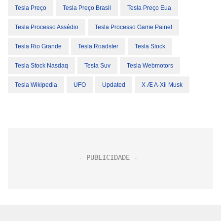
Tesla Preço
Tesla Preço Brasil
Tesla Preço Eua
Tesla Processo Assédio
Tesla Processo Game Painel
Tesla Rio Grande
Tesla Roadster
Tesla Stock
Tesla Stock Nasdaq
Tesla Suv
Tesla Webmotors
Tesla Wikipedia
UFO
Updated
X Æ A-Xii Musk