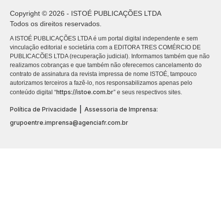
Copyright © 2026 - ISTOÉ PUBLICAÇÕES LTDA
Todos os direitos reservados.
A ISTOÉ PUBLICAÇÕES LTDA é um portal digital independente e sem
vinculação editorial e societária com a EDITORA TRES COMÉRCIO DE
PUBLICACÕES LTDA (recuperação judicial). Informamos também que não
realizamos cobranças e que também não oferecemos cancelamento do
contrato de assinatura da revista impressa de nome ISTOÉ, tampouco
autorizamos terceiros a fazê-lo, nos responsabilizamos apenas pelo
https://istoe.com.br
conteúdo digital “
” e seus respectivos sites.
|
Política de Privacidade
Assessoria de Imprensa:
grupoentre.imprensa@agenciafr.com.br