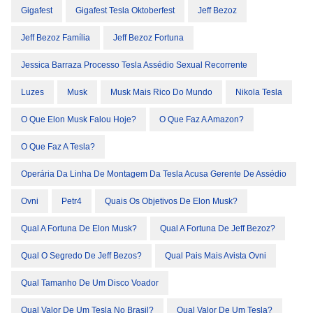
Gigafest
Gigafest Tesla Oktoberfest
Jeff Bezoz
Jeff Bezoz Família
Jeff Bezoz Fortuna
Jessica Barraza Processo Tesla Assédio Sexual Recorrente
Luzes
Musk
Musk Mais Rico Do Mundo
Nikola Tesla
O Que Elon Musk Falou Hoje?
O Que Faz A Amazon?
O Que Faz A Tesla?
Operária Da Linha De Montagem Da Tesla Acusa Gerente De Assédio
Ovni
Petr4
Quais Os Objetivos De Elon Musk?
Qual A Fortuna De Elon Musk?
Qual A Fortuna De Jeff Bezoz?
Qual O Segredo De Jeff Bezos?
Qual Pais Mais Avista Ovni
Qual Tamanho De Um Disco Voador
Qual Valor De Um Tesla No Brasil?
Qual Valor De Um Tesla?