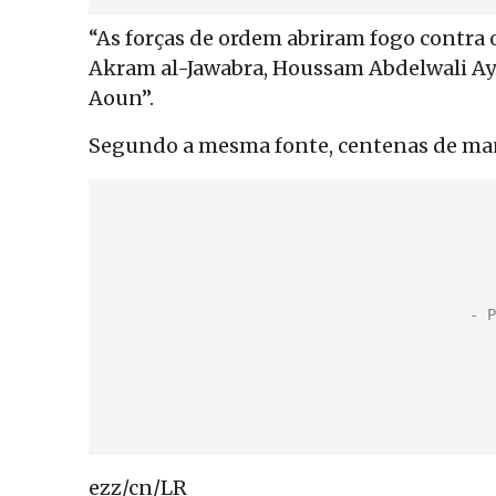
“As forças de ordem abriram fogo contra
Akram al-Jawabra, Houssam Abdelwali Ay
Aoun”.
Segundo a mesma fonte, centenas de mani
ezz/cn/LR