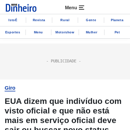
Menu
IstoÉ
Revista
Rural
Gente
Planeta
Esportes
Menu
Motorshow
Mulher
Pet
Giro
EUA dizem que indivíduo com
visto oficial e que não está
mais em serviço oficial deve
sair ou buscar novo status