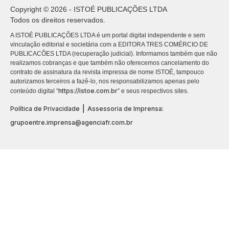
Copyright © 2026 - ISTOÉ PUBLICAÇÕES LTDA
Todos os direitos reservados.
A ISTOÉ PUBLICAÇÕES LTDA é um portal digital independente e sem
vinculação editorial e societária com a EDITORA TRES COMÉRCIO DE
PUBLICACÕES LTDA (recuperação judicial). Informamos também que não
realizamos cobranças e que também não oferecemos cancelamento do
contrato de assinatura da revista impressa de nome ISTOÉ, tampouco
autorizamos terceiros a fazê-lo, nos responsabilizamos apenas pelo
https://istoe.com.br
conteúdo digital “
” e seus respectivos sites.
|
Política de Privacidade
Assessoria de Imprensa:
grupoentre.imprensa@agenciafr.com.br