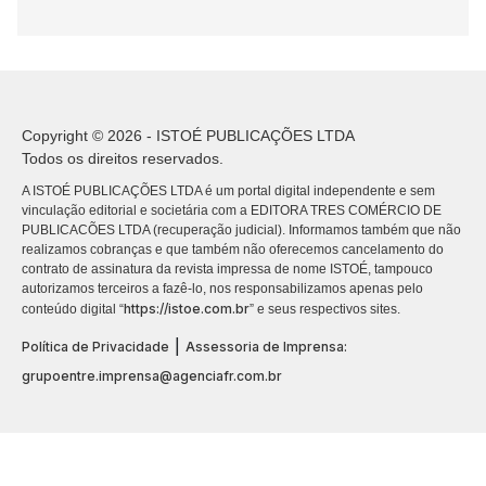
Copyright © 2026 - ISTOÉ PUBLICAÇÕES LTDA
Todos os direitos reservados.
A ISTOÉ PUBLICAÇÕES LTDA é um portal digital independente e sem
vinculação editorial e societária com a EDITORA TRES COMÉRCIO DE
PUBLICACÕES LTDA (recuperação judicial). Informamos também que não
realizamos cobranças e que também não oferecemos cancelamento do
contrato de assinatura da revista impressa de nome ISTOÉ, tampouco
autorizamos terceiros a fazê-lo, nos responsabilizamos apenas pelo
https://istoe.com.br
conteúdo digital “
” e seus respectivos sites.
|
Política de Privacidade
Assessoria de Imprensa:
grupoentre.imprensa@agenciafr.com.br