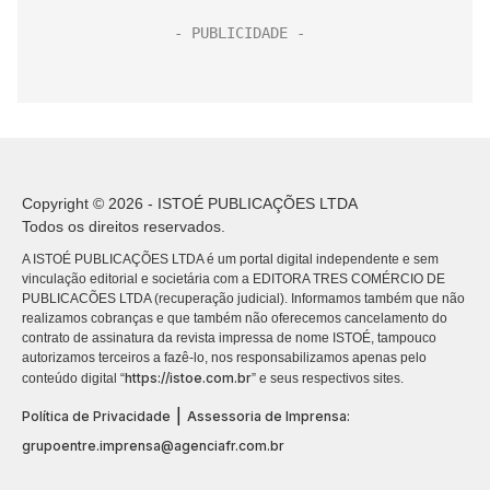
Copyright © 2026 - ISTOÉ PUBLICAÇÕES LTDA
Todos os direitos reservados.
A ISTOÉ PUBLICAÇÕES LTDA é um portal digital independente e sem
vinculação editorial e societária com a EDITORA TRES COMÉRCIO DE
PUBLICACÕES LTDA (recuperação judicial). Informamos também que não
realizamos cobranças e que também não oferecemos cancelamento do
contrato de assinatura da revista impressa de nome ISTOÉ, tampouco
autorizamos terceiros a fazê-lo, nos responsabilizamos apenas pelo
https://istoe.com.br
conteúdo digital “
” e seus respectivos sites.
|
Política de Privacidade
Assessoria de Imprensa:
grupoentre.imprensa@agenciafr.com.br