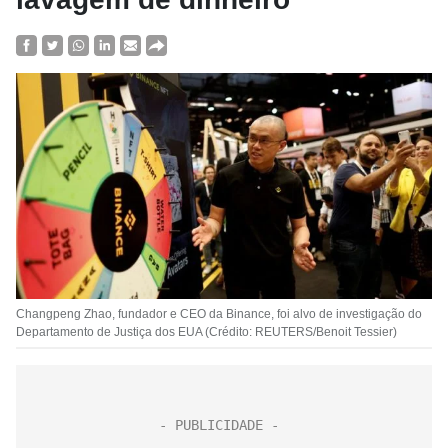
Changpeng Zhao, fundador e CEO da Binance, foi alvo de investigação do
Departamento de Justiça dos EUA (Crédito: REUTERS/Benoit Tessier)