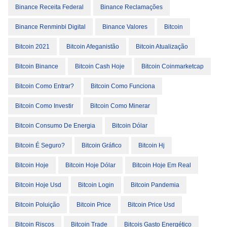
Binance Receita Federal
Binance Reclamações
Binance Renminbi Digital
Binance Valores
Bitcoin
Bitcoin 2021
Bitcoin Afeganistão
Bitcoin Atualização
Bitcoin Binance
Bitcoin Cash Hoje
Bitcoin Coinmarketcap
Bitcoin Como Entrar?
Bitcoin Como Funciona
Bitcoin Como Investir
Bitcoin Como Minerar
Bitcoin Consumo De Energia
Bitcoin Dólar
Bitcoin É Seguro?
Bitcoin Gráfico
Bitcoin Hj
Bitcoin Hoje
Bitcoin Hoje Dólar
Bitcoin Hoje Em Real
Bitcoin Hoje Usd
Bitcoin Login
Bitcoin Pandemia
Bitcoin Poluição
Bitcoin Price
Bitcoin Price Usd
Bitcoin Riscos
Bitcoin Trade
Bitcois Gasto Energético