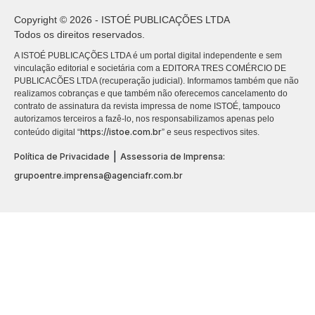
Copyright © 2026 - ISTOÉ PUBLICAÇÕES LTDA
Todos os direitos reservados.
A ISTOÉ PUBLICAÇÕES LTDA é um portal digital independente e sem
vinculação editorial e societária com a EDITORA TRES COMÉRCIO DE
PUBLICACÕES LTDA (recuperação judicial). Informamos também que não
realizamos cobranças e que também não oferecemos cancelamento do
contrato de assinatura da revista impressa de nome ISTOÉ, tampouco
autorizamos terceiros a fazê-lo, nos responsabilizamos apenas pelo
https://istoe.com.br
conteúdo digital “
” e seus respectivos sites.
|
Política de Privacidade
Assessoria de Imprensa:
grupoentre.imprensa@agenciafr.com.br