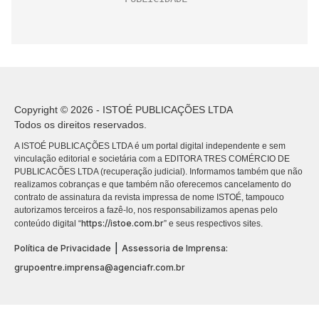
Copyright © 2026 - ISTOÉ PUBLICAÇÕES LTDA
Todos os direitos reservados.
A ISTOÉ PUBLICAÇÕES LTDA é um portal digital independente e sem
vinculação editorial e societária com a EDITORA TRES COMÉRCIO DE
PUBLICACÕES LTDA (recuperação judicial). Informamos também que não
realizamos cobranças e que também não oferecemos cancelamento do
contrato de assinatura da revista impressa de nome ISTOÉ, tampouco
autorizamos terceiros a fazê-lo, nos responsabilizamos apenas pelo
https://istoe.com.br
conteúdo digital “
” e seus respectivos sites.
|
Política de Privacidade
Assessoria de Imprensa:
grupoentre.imprensa@agenciafr.com.br