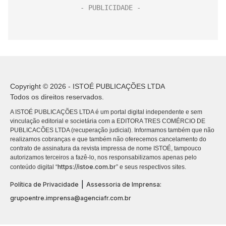
Copyright © 2026 - ISTOÉ PUBLICAÇÕES LTDA
Todos os direitos reservados.
A ISTOÉ PUBLICAÇÕES LTDA é um portal digital independente e sem
vinculação editorial e societária com a EDITORA TRES COMÉRCIO DE
PUBLICACÕES LTDA (recuperação judicial). Informamos também que não
realizamos cobranças e que também não oferecemos cancelamento do
contrato de assinatura da revista impressa de nome ISTOÉ, tampouco
autorizamos terceiros a fazê-lo, nos responsabilizamos apenas pelo
https://istoe.com.br
conteúdo digital “
” e seus respectivos sites.
|
Política de Privacidade
Assessoria de Imprensa:
grupoentre.imprensa@agenciafr.com.br