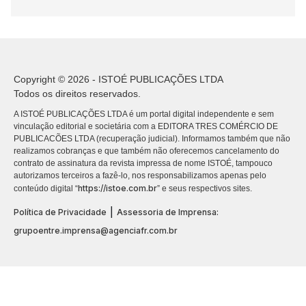
Copyright © 2026 - ISTOÉ PUBLICAÇÕES LTDA
Todos os direitos reservados.
A ISTOÉ PUBLICAÇÕES LTDA é um portal digital independente e sem
vinculação editorial e societária com a EDITORA TRES COMÉRCIO DE
PUBLICACÕES LTDA (recuperação judicial). Informamos também que não
realizamos cobranças e que também não oferecemos cancelamento do
contrato de assinatura da revista impressa de nome ISTOÉ, tampouco
autorizamos terceiros a fazê-lo, nos responsabilizamos apenas pelo
https://istoe.com.br
conteúdo digital “
” e seus respectivos sites.
|
Política de Privacidade
Assessoria de Imprensa:
grupoentre.imprensa@agenciafr.com.br