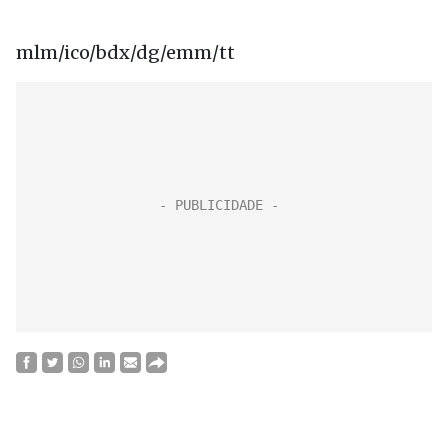
mlm/ico/bdx/dg/emm/tt