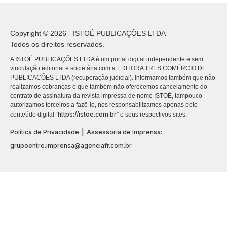
Copyright © 2026 - ISTOÉ PUBLICAÇÕES LTDA
Todos os direitos reservados.
A ISTOÉ PUBLICAÇÕES LTDA é um portal digital independente e sem
vinculação editorial e societária com a EDITORA TRES COMÉRCIO DE
PUBLICACÕES LTDA (recuperação judicial). Informamos também que não
realizamos cobranças e que também não oferecemos cancelamento do
contrato de assinatura da revista impressa de nome ISTOÉ, tampouco
autorizamos terceiros a fazê-lo, nos responsabilizamos apenas pelo
https://istoe.com.br
conteúdo digital “
” e seus respectivos sites.
|
Política de Privacidade
Assessoria de Imprensa:
grupoentre.imprensa@agenciafr.com.br