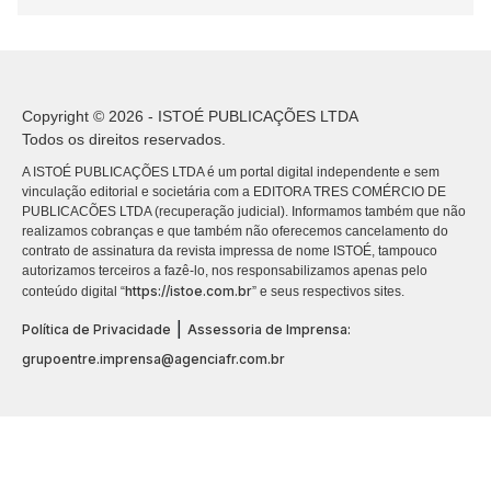
Copyright © 2026 - ISTOÉ PUBLICAÇÕES LTDA
Todos os direitos reservados.
A ISTOÉ PUBLICAÇÕES LTDA é um portal digital independente e sem
vinculação editorial e societária com a EDITORA TRES COMÉRCIO DE
PUBLICACÕES LTDA (recuperação judicial). Informamos também que não
realizamos cobranças e que também não oferecemos cancelamento do
contrato de assinatura da revista impressa de nome ISTOÉ, tampouco
autorizamos terceiros a fazê-lo, nos responsabilizamos apenas pelo
https://istoe.com.br
conteúdo digital “
” e seus respectivos sites.
|
Política de Privacidade
Assessoria de Imprensa:
grupoentre.imprensa@agenciafr.com.br