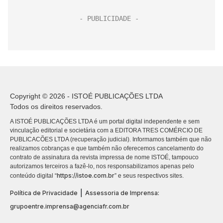
Copyright © 2026 - ISTOÉ PUBLICAÇÕES LTDA
Todos os direitos reservados.
A ISTOÉ PUBLICAÇÕES LTDA é um portal digital independente e sem
vinculação editorial e societária com a EDITORA TRES COMÉRCIO DE
PUBLICACÕES LTDA (recuperação judicial). Informamos também que não
realizamos cobranças e que também não oferecemos cancelamento do
contrato de assinatura da revista impressa de nome ISTOÉ, tampouco
autorizamos terceiros a fazê-lo, nos responsabilizamos apenas pelo
https://istoe.com.br
conteúdo digital “
” e seus respectivos sites.
|
Política de Privacidade
Assessoria de Imprensa:
grupoentre.imprensa@agenciafr.com.br