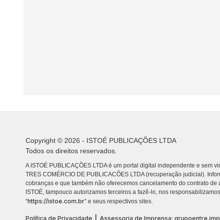
Copyright © 2026 - ISTOÉ PUBLICAÇÕES LTDA
Todos os direitos reservados.
A ISTOÉ PUBLICAÇÕES LTDA é um portal digital independente e sem vin
TRES COMÉRCIO DE PUBLICACÕES LTDA (recuperação judicial). Info
cobranças e que também não oferecemos cancelamento do contrato de a
ISTOÉ, tampouco autorizamos terceiros a fazê-lo, nos responsabilizamos
https://istoe.com.br
“
” e seus respectivos sites.
|
Política de Privacidade
Assessoria de Imprensa: grupoentre.im