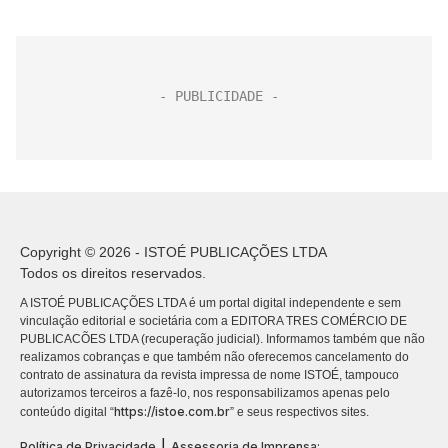
Copyright © 2026 - ISTOÉ PUBLICAÇÕES LTDA
Todos os direitos reservados.
A ISTOÉ PUBLICAÇÕES LTDA é um portal digital independente e sem
vinculação editorial e societária com a EDITORA TRES COMÉRCIO DE
PUBLICACÕES LTDA (recuperação judicial). Informamos também que não
realizamos cobranças e que também não oferecemos cancelamento do
contrato de assinatura da revista impressa de nome ISTOÉ, tampouco
autorizamos terceiros a fazê-lo, nos responsabilizamos apenas pelo
https://istoe.com.br
conteúdo digital “
” e seus respectivos sites.
|
Política de Privacidade
Assessoria de Imprensa: