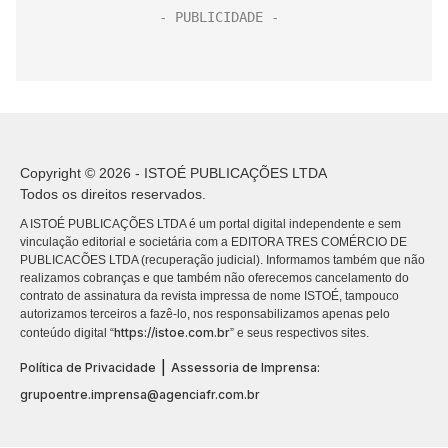
Copyright © 2026 - ISTOÉ PUBLICAÇÕES LTDA
Todos os direitos reservados.
A ISTOÉ PUBLICAÇÕES LTDA é um portal digital independente e sem
vinculação editorial e societária com a EDITORA TRES COMÉRCIO DE
PUBLICACÕES LTDA (recuperação judicial). Informamos também que não
realizamos cobranças e que também não oferecemos cancelamento do
contrato de assinatura da revista impressa de nome ISTOÉ, tampouco
autorizamos terceiros a fazê-lo, nos responsabilizamos apenas pelo
https://istoe.com.br
conteúdo digital “
” e seus respectivos sites.
|
Política de Privacidade
Assessoria de Imprensa:
grupoentre.imprensa@agenciafr.com.br