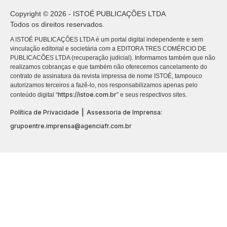
Copyright © 2026 - ISTOÉ PUBLICAÇÕES LTDA
Todos os direitos reservados.
A ISTOÉ PUBLICAÇÕES LTDA é um portal digital independente e sem
vinculação editorial e societária com a EDITORA TRES COMÉRCIO DE
PUBLICACÕES LTDA (recuperação judicial). Informamos também que não
realizamos cobranças e que também não oferecemos cancelamento do
contrato de assinatura da revista impressa de nome ISTOÉ, tampouco
autorizamos terceiros a fazê-lo, nos responsabilizamos apenas pelo
https://istoe.com.br
conteúdo digital “
” e seus respectivos sites.
|
Política de Privacidade
Assessoria de Imprensa:
grupoentre.imprensa@agenciafr.com.br