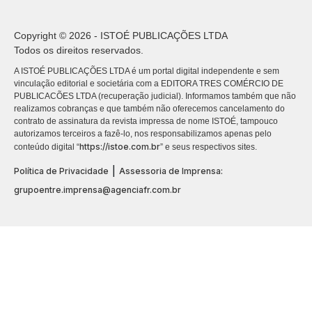
Copyright © 2026 - ISTOÉ PUBLICAÇÕES LTDA
Todos os direitos reservados.
A ISTOÉ PUBLICAÇÕES LTDA é um portal digital independente e sem
vinculação editorial e societária com a EDITORA TRES COMÉRCIO DE
PUBLICACÕES LTDA (recuperação judicial). Informamos também que não
realizamos cobranças e que também não oferecemos cancelamento do
contrato de assinatura da revista impressa de nome ISTOÉ, tampouco
autorizamos terceiros a fazê-lo, nos responsabilizamos apenas pelo
https://istoe.com.br
conteúdo digital “
” e seus respectivos sites.
|
Política de Privacidade
Assessoria de Imprensa:
grupoentre.imprensa@agenciafr.com.br