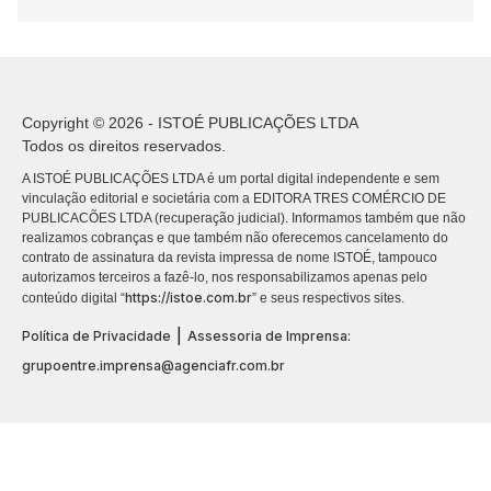
Copyright © 2026 - ISTOÉ PUBLICAÇÕES LTDA
Todos os direitos reservados.
A ISTOÉ PUBLICAÇÕES LTDA é um portal digital independente e sem
vinculação editorial e societária com a EDITORA TRES COMÉRCIO DE
PUBLICACÕES LTDA (recuperação judicial). Informamos também que não
realizamos cobranças e que também não oferecemos cancelamento do
contrato de assinatura da revista impressa de nome ISTOÉ, tampouco
autorizamos terceiros a fazê-lo, nos responsabilizamos apenas pelo
https://istoe.com.br
conteúdo digital “
” e seus respectivos sites.
|
Política de Privacidade
Assessoria de Imprensa:
grupoentre.imprensa@agenciafr.com.br