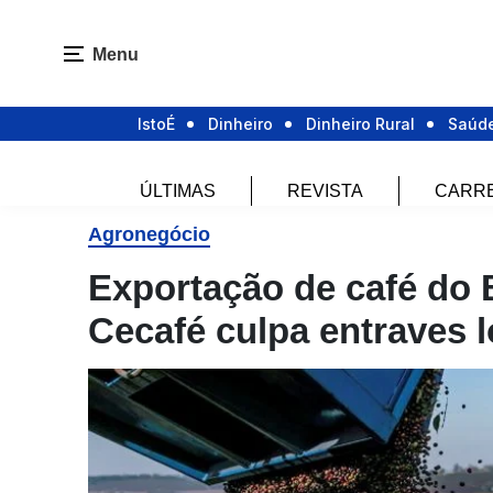
Menu
IstoÉ
Dinheiro
Dinheiro Rural
Saúd
ÚLTIMAS
REVISTA
CARR
Agronegócio
Exportação de café do 
Cecafé culpa entraves l