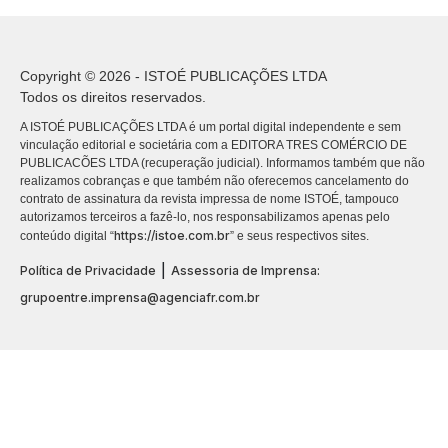
Copyright © 2026 - ISTOÉ PUBLICAÇÕES LTDA
Todos os direitos reservados.
A ISTOÉ PUBLICAÇÕES LTDA é um portal digital independente e sem
vinculação editorial e societária com a EDITORA TRES COMÉRCIO DE
PUBLICACÕES LTDA (recuperação judicial). Informamos também que não
realizamos cobranças e que também não oferecemos cancelamento do
contrato de assinatura da revista impressa de nome ISTOÉ, tampouco
autorizamos terceiros a fazê-lo, nos responsabilizamos apenas pelo
https://istoe.com.br
conteúdo digital “
” e seus respectivos sites.
|
Política de Privacidade
Assessoria de Imprensa:
grupoentre.imprensa@agenciafr.com.br