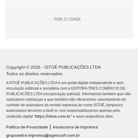
Copyright © 2026 - ISTOÉ PUBLICAÇÕES LTDA
Todos os direitos reservados.
A ISTOÉ PUBLICAÇÕES LTDA é um portal digital independente e sem
vinculação editorial e societária com a EDITORA TRES COMÉRCIO DE
PUBLICACÕES LTDA (recuperação judicial). Informamos também que não
realizamos cobranças e que também não oferecemos cancelamento do
contrato de assinatura da revista impressa de nome ISTOÉ, tampouco
autorizamos terceiros a fazê-lo, nos responsabilizamos apenas pelo
https://istoe.com.br
conteúdo digital “
” e seus respectivos sites.
|
Política de Privacidade
Assessoria de Imprensa:
grupoentre.imprensa@agenciafr.com.br