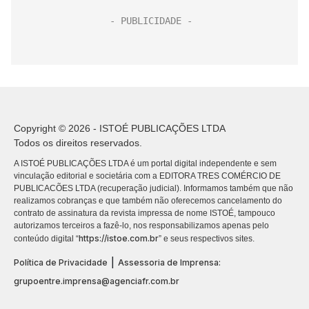
Copyright © 2026 - ISTOÉ PUBLICAÇÕES LTDA
Todos os direitos reservados.
A ISTOÉ PUBLICAÇÕES LTDA é um portal digital independente e sem
vinculação editorial e societária com a EDITORA TRES COMÉRCIO DE
PUBLICACÕES LTDA (recuperação judicial). Informamos também que não
realizamos cobranças e que também não oferecemos cancelamento do
contrato de assinatura da revista impressa de nome ISTOÉ, tampouco
autorizamos terceiros a fazê-lo, nos responsabilizamos apenas pelo
https://istoe.com.br
conteúdo digital “
” e seus respectivos sites.
|
Política de Privacidade
Assessoria de Imprensa:
grupoentre.imprensa@agenciafr.com.br