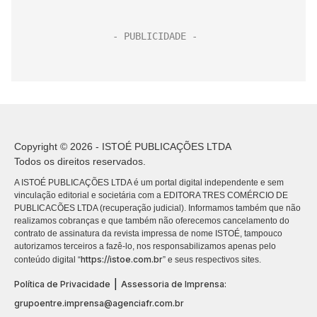
Copyright © 2026 - ISTOÉ PUBLICAÇÕES LTDA
Todos os direitos reservados.
A ISTOÉ PUBLICAÇÕES LTDA é um portal digital independente e sem
vinculação editorial e societária com a EDITORA TRES COMÉRCIO DE
PUBLICACÕES LTDA (recuperação judicial). Informamos também que não
realizamos cobranças e que também não oferecemos cancelamento do
contrato de assinatura da revista impressa de nome ISTOÉ, tampouco
autorizamos terceiros a fazê-lo, nos responsabilizamos apenas pelo
https://istoe.com.br
conteúdo digital “
” e seus respectivos sites.
|
Política de Privacidade
Assessoria de Imprensa:
grupoentre.imprensa@agenciafr.com.br