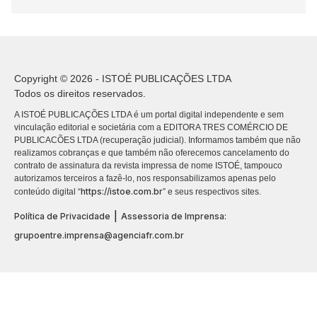
Copyright © 2026 - ISTOÉ PUBLICAÇÕES LTDA
Todos os direitos reservados.
A ISTOÉ PUBLICAÇÕES LTDA é um portal digital independente e sem
vinculação editorial e societária com a EDITORA TRES COMÉRCIO DE
PUBLICACÕES LTDA (recuperação judicial). Informamos também que não
realizamos cobranças e que também não oferecemos cancelamento do
contrato de assinatura da revista impressa de nome ISTOÉ, tampouco
autorizamos terceiros a fazê-lo, nos responsabilizamos apenas pelo
https://istoe.com.br
conteúdo digital “
” e seus respectivos sites.
|
Política de Privacidade
Assessoria de Imprensa:
grupoentre.imprensa@agenciafr.com.br