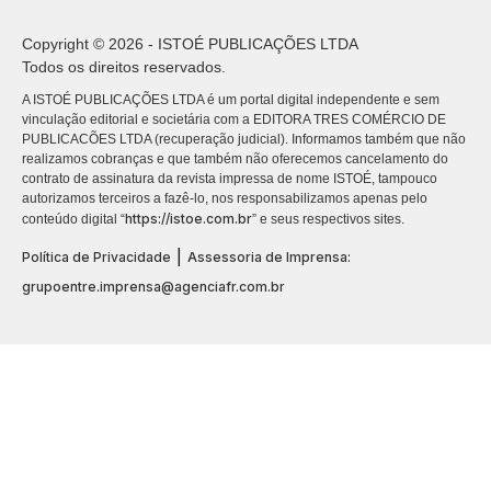
Copyright © 2026 - ISTOÉ PUBLICAÇÕES LTDA
Todos os direitos reservados.
A ISTOÉ PUBLICAÇÕES LTDA é um portal digital independente e sem
vinculação editorial e societária com a EDITORA TRES COMÉRCIO DE
PUBLICACÕES LTDA (recuperação judicial). Informamos também que não
realizamos cobranças e que também não oferecemos cancelamento do
contrato de assinatura da revista impressa de nome ISTOÉ, tampouco
autorizamos terceiros a fazê-lo, nos responsabilizamos apenas pelo
https://istoe.com.br
conteúdo digital “
” e seus respectivos sites.
|
Política de Privacidade
Assessoria de Imprensa:
grupoentre.imprensa@agenciafr.com.br