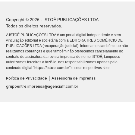
Copyright © 2026 - ISTOÉ PUBLICAÇÕES LTDA
Todos os direitos reservados.
A ISTOÉ PUBLICAÇÕES LTDA é um portal digital independente e sem
vinculação editorial e societária com a EDITORA TRES COMÉRCIO DE
PUBLICACÕES LTDA (recuperação judicial). Informamos também que não
realizamos cobranças e que também não oferecemos cancelamento do
contrato de assinatura da revista impressa de nome ISTOÉ, tampouco
autorizamos terceiros a fazê-lo, nos responsabilizamos apenas pelo
https://istoe.com.br
conteúdo digital “
” e seus respectivos sites.
|
Política de Privacidade
Assessoria de Imprensa:
grupoentre.imprensa@agenciafr.com.br