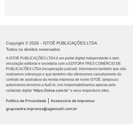
Copyright © 2026 - ISTOÉ PUBLICAÇÕES LTDA
Todos os direitos reservados.
A ISTOÉ PUBLICAÇÕES LTDA é um portal digital independente e sem
vinculação editorial e societária com a EDITORA TRES COMÉRCIO DE
PUBLICACÕES LTDA (recuperação judicial). Informamos também que não
realizamos cobranças e que também não oferecemos cancelamento do
contrato de assinatura da revista impressa de nome ISTOÉ, tampouco
autorizamos terceiros a fazê-lo, nos responsabilizamos apenas pelo
https://istoe.com.br
conteúdo digital “
” e seus respectivos sites.
|
Política de Privacidade
Assessoria de Imprensa:
grupoentre.imprensa@agenciafr.com.br