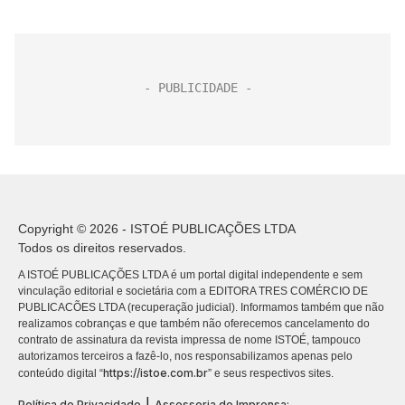
Copyright © 2026 - ISTOÉ PUBLICAÇÕES LTDA
Todos os direitos reservados.
A ISTOÉ PUBLICAÇÕES LTDA é um portal digital independente e sem
vinculação editorial e societária com a EDITORA TRES COMÉRCIO DE
PUBLICACÕES LTDA (recuperação judicial). Informamos também que não
realizamos cobranças e que também não oferecemos cancelamento do
contrato de assinatura da revista impressa de nome ISTOÉ, tampouco
autorizamos terceiros a fazê-lo, nos responsabilizamos apenas pelo
https://istoe.com.br
conteúdo digital “
” e seus respectivos sites.
|
Política de Privacidade
Assessoria de Imprensa: