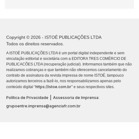
Copyright © 2026 - ISTOÉ PUBLICAÇÕES LTDA
Todos os direitos reservados.
A ISTOÉ PUBLICAÇÕES LTDA é um portal digital independente e sem
vinculação editorial e societária com a EDITORA TRES COMÉRCIO DE
PUBLICACÕES LTDA (recuperação judicial). Informamos também que não
realizamos cobranças e que também não oferecemos cancelamento do
contrato de assinatura da revista impressa de nome ISTOÉ, tampouco
autorizamos terceiros a fazê-lo, nos responsabilizamos apenas pelo
https://istoe.com.br
conteúdo digital “
” e seus respectivos sites.
|
Política de Privacidade
Assessoria de Imprensa:
grupoentre.imprensa@agenciafr.com.br