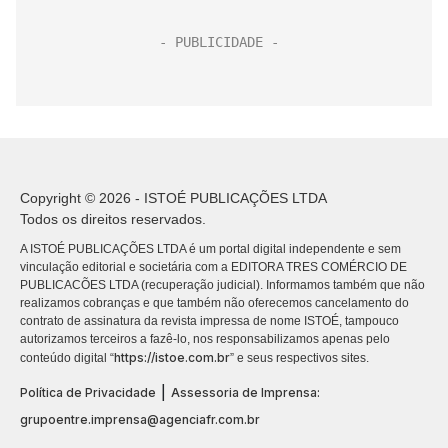
Copyright © 2026 - ISTOÉ PUBLICAÇÕES LTDA
Todos os direitos reservados.
A ISTOÉ PUBLICAÇÕES LTDA é um portal digital independente e sem
vinculação editorial e societária com a EDITORA TRES COMÉRCIO DE
PUBLICACÕES LTDA (recuperação judicial). Informamos também que não
realizamos cobranças e que também não oferecemos cancelamento do
contrato de assinatura da revista impressa de nome ISTOÉ, tampouco
autorizamos terceiros a fazê-lo, nos responsabilizamos apenas pelo
https://istoe.com.br
conteúdo digital “
” e seus respectivos sites.
|
Política de Privacidade
Assessoria de Imprensa:
grupoentre.imprensa@agenciafr.com.br