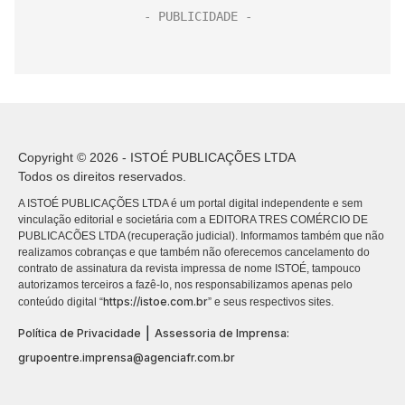
Copyright © 2026 - ISTOÉ PUBLICAÇÕES LTDA
Todos os direitos reservados.
A ISTOÉ PUBLICAÇÕES LTDA é um portal digital independente e sem
vinculação editorial e societária com a EDITORA TRES COMÉRCIO DE
PUBLICACÕES LTDA (recuperação judicial). Informamos também que não
realizamos cobranças e que também não oferecemos cancelamento do
contrato de assinatura da revista impressa de nome ISTOÉ, tampouco
autorizamos terceiros a fazê-lo, nos responsabilizamos apenas pelo
https://istoe.com.br
conteúdo digital “
” e seus respectivos sites.
|
Política de Privacidade
Assessoria de Imprensa:
grupoentre.imprensa@agenciafr.com.br