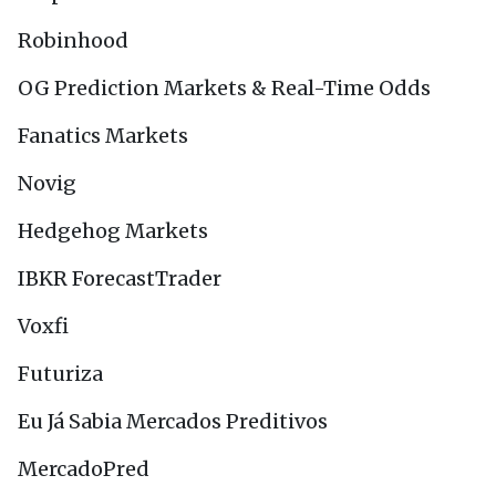
Robinhood
OG Prediction Markets & Real-Time Odds
Fanatics Markets
Novig
Hedgehog Markets
IBKR ForecastTrader
Voxfi
Futuriza
Eu Já Sabia Mercados Preditivos
MercadoPred