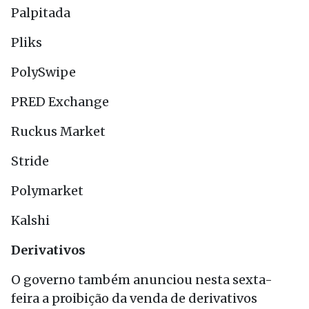
Palpitada
Pliks
PolySwipe
PRED Exchange
Ruckus Market
Stride
Polymarket
Kalshi
Derivativos
O governo também anunciou nesta sexta-
feira a proibição da venda de derivativos