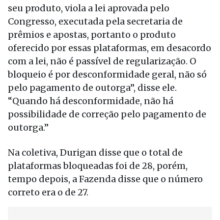
seu produto, viola a lei aprovada pelo
Congresso, executada pela secretaria de
prêmios e apostas, portanto o produto
oferecido por essas plataformas, em desacordo
com a lei, não é passível de regularização. O
bloqueio é por desconformidade geral, não só
pelo pagamento de outorga”, disse ele.
“Quando há desconformidade, não há
possibilidade de correção pelo pagamento de
outorga.”
Na coletiva, Durigan disse que o total de
plataformas bloqueadas foi de 28, porém,
tempo depois, a Fazenda disse que o número
correto era o de 27.