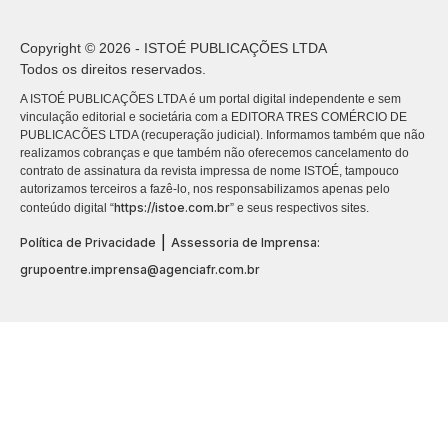
Copyright © 2026 - ISTOÉ PUBLICAÇÕES LTDA
Todos os direitos reservados.
A ISTOÉ PUBLICAÇÕES LTDA é um portal digital independente e sem
vinculação editorial e societária com a EDITORA TRES COMÉRCIO DE
PUBLICACÕES LTDA (recuperação judicial). Informamos também que não
realizamos cobranças e que também não oferecemos cancelamento do
contrato de assinatura da revista impressa de nome ISTOÉ, tampouco
autorizamos terceiros a fazê-lo, nos responsabilizamos apenas pelo
https://istoe.com.br
conteúdo digital “
” e seus respectivos sites.
|
Política de Privacidade
Assessoria de Imprensa:
grupoentre.imprensa@agenciafr.com.br