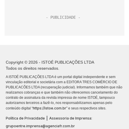
Copyright © 2026 - ISTOÉ PUBLICAÇÕES LTDA
Todos os direitos reservados.
A ISTOÉ PUBLICAÇÕES LTDA é um portal digital independente e sem
vinculação editorial e societária com a EDITORA TRES COMÉRCIO DE
PUBLICACÕES LTDA (recuperação judicial). Informamos também que não
realizamos cobranças e que também não oferecemos cancelamento do
contrato de assinatura da revista impressa de nome ISTOÉ, tampouco
autorizamos terceiros a fazê-lo, nos responsabilizamos apenas pelo
https://istoe.com.br
conteúdo digital “
” e seus respectivos sites.
|
Política de Privacidade
Assessoria de Imprensa:
grupoentre.imprensa@agenciafr.com.br