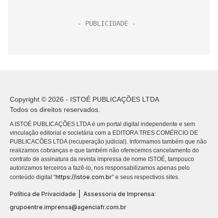
Copyright © 2026 - ISTOÉ PUBLICAÇÕES LTDA
Todos os direitos reservados.
A ISTOÉ PUBLICAÇÕES LTDA é um portal digital independente e sem
vinculação editorial e societária com a EDITORA TRES COMÉRCIO DE
PUBLICACÕES LTDA (recuperação judicial). Informamos também que não
realizamos cobranças e que também não oferecemos cancelamento do
contrato de assinatura da revista impressa de nome ISTOÉ, tampouco
autorizamos terceiros a fazê-lo, nos responsabilizamos apenas pelo
https://istoe.com.br
conteúdo digital “
” e seus respectivos sites.
|
Política de Privacidade
Assessoria de Imprensa:
grupoentre.imprensa@agenciafr.com.br