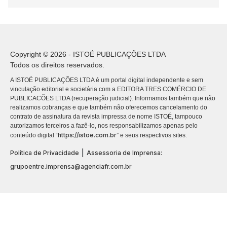
Copyright © 2026 - ISTOÉ PUBLICAÇÕES LTDA
Todos os direitos reservados.
A ISTOÉ PUBLICAÇÕES LTDA é um portal digital independente e sem
vinculação editorial e societária com a EDITORA TRES COMÉRCIO DE
PUBLICACÕES LTDA (recuperação judicial). Informamos também que não
realizamos cobranças e que também não oferecemos cancelamento do
contrato de assinatura da revista impressa de nome ISTOÉ, tampouco
autorizamos terceiros a fazê-lo, nos responsabilizamos apenas pelo
https://istoe.com.br
conteúdo digital “
” e seus respectivos sites.
|
Política de Privacidade
Assessoria de Imprensa:
grupoentre.imprensa@agenciafr.com.br