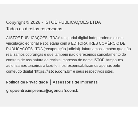
Copyright © 2026 - ISTOÉ PUBLICAÇÕES LTDA
Todos os direitos reservados.
A ISTOÉ PUBLICAÇÕES LTDA é um portal digital independente e sem
vinculação editorial e societária com a EDITORA TRES COMÉRCIO DE
PUBLICACÕES LTDA (recuperação judicial). Informamos também que não
realizamos cobranças e que também não oferecemos cancelamento do
contrato de assinatura da revista impressa de nome ISTOÉ, tampouco
autorizamos terceiros a fazê-lo, nos responsabilizamos apenas pelo
https://istoe.com.br
conteúdo digital “
” e seus respectivos sites.
|
Política de Privacidade
Assessoria de Imprensa:
grupoentre.imprensa@agenciafr.com.br