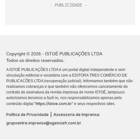
Copyright © 2026 - ISTOÉ PUBLICAÇÕES LTDA
Todos os direitos reservados.
A ISTOÉ PUBLICAÇÕES LTDA é um portal digital independente e sem
vinculação editorial e societária com a EDITORA TRES COMÉRCIO DE
PUBLICACÕES LTDA (recuperação judicial). Informamos também que não
realizamos cobranças e que também não oferecemos cancelamento do
contrato de assinatura da revista impressa de nome ISTOÉ, tampouco
autorizamos terceiros a fazê-lo, nos responsabilizamos apenas pelo
https://istoe.com.br
conteúdo digital “
” e seus respectivos sites.
|
Política de Privacidade
Assessoria de Imprensa:
grupoentre.imprensa@agenciafr.com.br