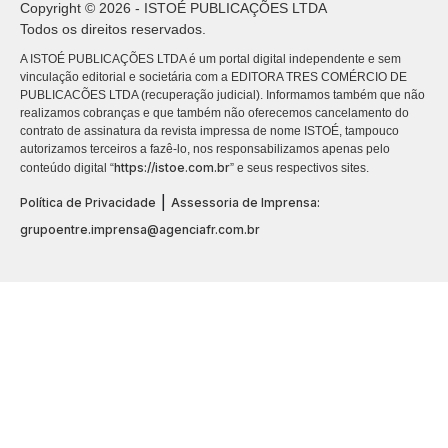
Copyright © 2026 - ISTOÉ PUBLICAÇÕES LTDA
Todos os direitos reservados.
A ISTOÉ PUBLICAÇÕES LTDA é um portal digital independente e sem
vinculação editorial e societária com a EDITORA TRES COMÉRCIO DE
PUBLICACÕES LTDA (recuperação judicial). Informamos também que não
realizamos cobranças e que também não oferecemos cancelamento do
contrato de assinatura da revista impressa de nome ISTOÉ, tampouco
autorizamos terceiros a fazê-lo, nos responsabilizamos apenas pelo
https://istoe.com.br
conteúdo digital “
” e seus respectivos sites.
|
Política de Privacidade
Assessoria de Imprensa:
grupoentre.imprensa@agenciafr.com.br