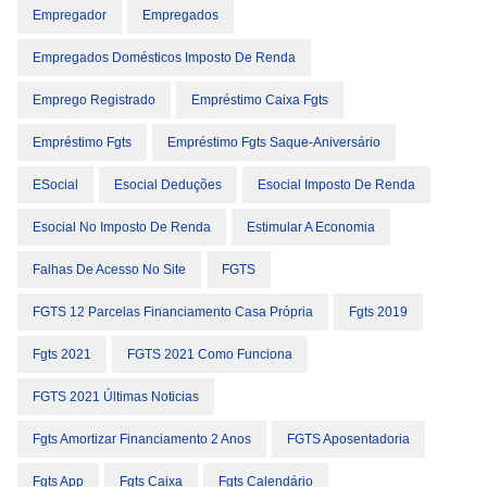
Empregador
Empregados
Empregados Domésticos Imposto De Renda
Emprego Registrado
Empréstimo Caixa Fgts
Empréstimo Fgts
Empréstimo Fgts Saque-Aniversário
ESocial
Esocial Deduções
Esocial Imposto De Renda
Esocial No Imposto De Renda
Estimular A Economia
Falhas De Acesso No Site
FGTS
FGTS 12 Parcelas Financiamento Casa Própria
Fgts 2019
Fgts 2021
FGTS 2021 Como Funciona
FGTS 2021 Últimas Noticias
Fgts Amortizar Financiamento 2 Anos
FGTS Aposentadoria
Fgts App
Fgts Caixa
Fgts Calendário