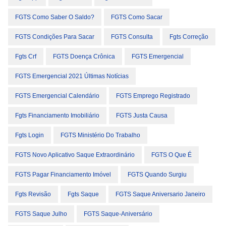
FGTS Como Saber O Saldo?
FGTS Como Sacar
FGTS Condições Para Sacar
FGTS Consulta
Fgts Correção
Fgts Crf
FGTS Doença Crônica
FGTS Emergencial
FGTS Emergencial 2021 Últimas Notícias
FGTS Emergencial Calendário
FGTS Emprego Registrado
Fgts Financiamento Imobiliário
FGTS Justa Causa
Fgts Login
FGTS Ministério Do Trabalho
FGTS Novo Aplicativo Saque Extraordinário
FGTS O Que É
FGTS Pagar Financiamento Imóvel
FGTS Quando Surgiu
Fgts Revisão
Fgts Saque
FGTS Saque Aniversario Janeiro
FGTS Saque Julho
FGTS Saque-Aniversário