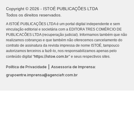
Copyright © 2026 - ISTOÉ PUBLICAÇÕES LTDA
Todos os direitos reservados.
A ISTOÉ PUBLICAÇÕES LTDA é um portal digital independente e sem
vinculação editorial e societária com a EDITORA TRES COMÉRCIO DE
PUBLICACÕES LTDA (recuperação judicial). Informamos também que não
realizamos cobranças e que também não oferecemos cancelamento do
contrato de assinatura da revista impressa de nome ISTOÉ, tampouco
autorizamos terceiros a fazê-lo, nos responsabilizamos apenas pelo
https://istoe.com.br
conteúdo digital “
” e seus respectivos sites.
|
Política de Privacidade
Assessoria de Imprensa:
grupoentre.imprensa@agenciafr.com.br