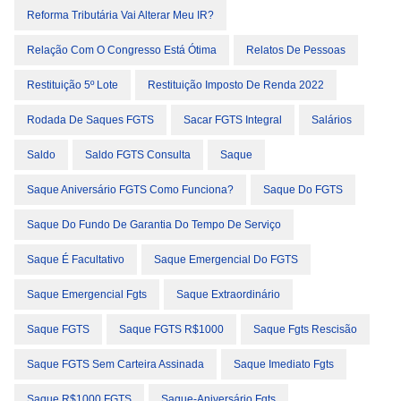
Reforma Tributária Vai Alterar Meu IR?
Relação Com O Congresso Está Ótima
Relatos De Pessoas
Restituição 5º Lote
Restituição Imposto De Renda 2022
Rodada De Saques FGTS
Sacar FGTS Integral
Salários
Saldo
Saldo FGTS Consulta
Saque
Saque Aniversário FGTS Como Funciona?
Saque Do FGTS
Saque Do Fundo De Garantia Do Tempo De Serviço
Saque É Facultativo
Saque Emergencial Do FGTS
Saque Emergencial Fgts
Saque Extraordinário
Saque FGTS
Saque FGTS R$1000
Saque Fgts Rescisão
Saque FGTS Sem Carteira Assinada
Saque Imediato Fgts
Saque R$1000 FGTS
Saque-Aniversário Fgts