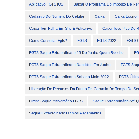
Aplicativo FGTS IOS
Baixar O Programa Do Imposto De Re
Cadastro Do Número Do Celular
Caixa
Caixa Econôm
Caixa Tem Falha Em Site E Aplicativo
Caixa Teve Pico De 
Como Consultar Fgts?
FGTS
FGTS 2022
FGTS C
FGTS Saque Extraordinário 15 De Junho Quem Recebe
FG
FGTS Saque Extraordinário Nascidos Em Junho
FGTS Saqu
FGTS Saque Extraordinário Sábado Maio 2022
FGTS Última
Liberação De Recursos Do Fundo De Garantia Do Tempo De Ser
Limite Saque-Aniversário FGTS
Saque Extraordinário Até 
Saque Extraordinário Últimos Pagamentos