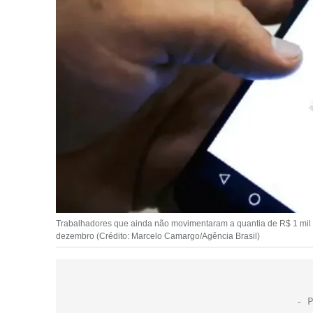
Trabalhadores que ainda não movimentaram a quantia de R$ 1 mil re
dezembro (Crédito: Marcelo Camargo/Agência Brasil)