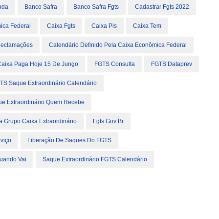
nda
Banco Safra
Banco Safra Fgts
Cadastrar Fgts 2022
ica Federal
Caixa Fgts
Caixa Pis
Caixa Tem
Reclamações
Calendário Definido Pela Caixa Econômica Federal
aixa Paga Hoje 15 De Jungo
FGTS Consulta
FGTS Dataprev
TS Saque Extraordinário Calendário
e Extraordinário Quem Recebe
 Grupo Caixa Extraordinário
Fgts.gov Br
viço
Liberação De Saques Do FGTS
Quando Vai
Saque Extraordinário FGTS Calendário